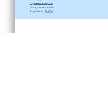
Слуховые аппараты
.
Все права защищены.
Разработано
DmTm