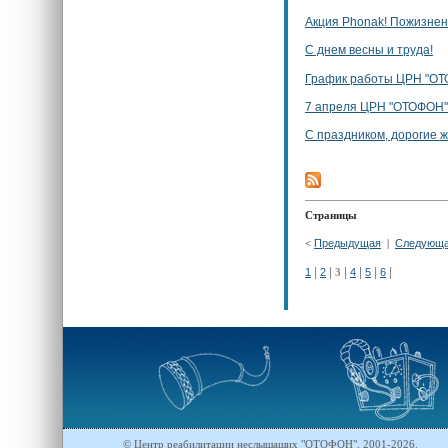
Акция Phonak! Пожизненн
С днем весны и труда!
График работы ЦРН "ОТО
7 апреля ЦРН "ОТОФОН" 
С праздником, дорогие 
Страницы
Предыдущая
Следующ
<
|
|
|
|
|
|
|
1
2
4
5
6
3
© Центр реабилитации неслышащих "ОТОФОН", 2001-2026.