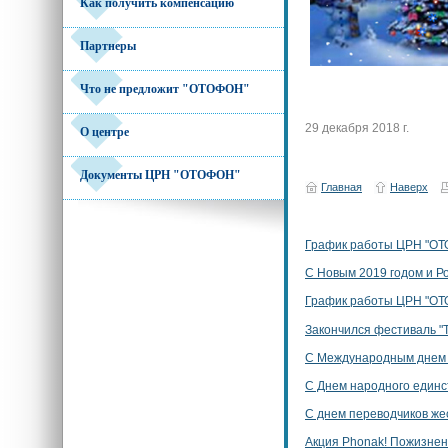
Как получить компенсацию
Партнеры
Что не предложит "ОТОФОН"
29 декабря 2018 г.
О центре
Документы ЦРН "ОТОФОН"
Главная
Наверх
График работы ЦРН "ОТ
С Новым 2019 годом и Р
График работы ЦРН "ОТ
Закончился фестиваль "
С Международным днем 
С Днем народного единс
С днем переводчиков же
Акция Phonak! Пожизнен