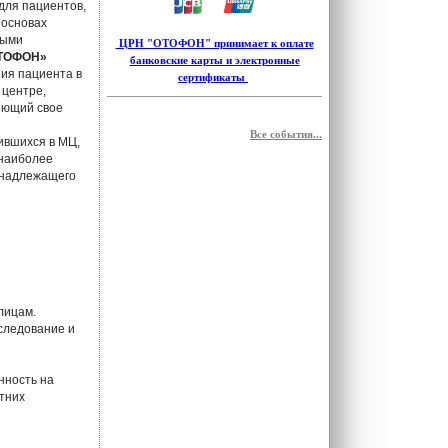
для пациентов,
 основах
ными
ЦРН "ОТОФОН" принимает к оплате
ТОФОН»
банковские карты и электронные
ия пациента в
сертификаты
 центре,
яющий свое
Все события...
ившихся в МЦ,
 наиболее
 надлежащего
лицам.
следование и
нность на
тних