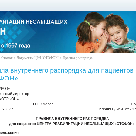
а Отофон
Документы ЦРН "ОТОФОН"
Правила распорядка
>
>
ла внутреннего распорядка для пациентов
ФОН»
ДАЮ»
ельный директор
 «ОТОФОН»
________________О.Г. Хмелев
Пр
 2017 г.
к приказу № 4 от «27
ПРАВИЛА ВНУТРЕННЕГО РАСПОРЯДКА
для пациентов ЦЕНТРА РЕАБИЛИТАЦИИ НЕСЛЫШАЩИХ «ОТОФОН»
положения