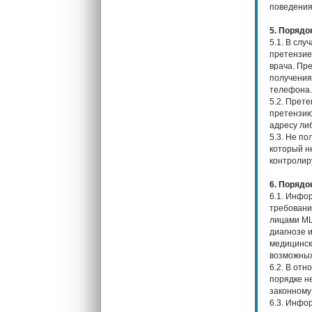
поведения
5. Порядо
5.1. В сл
претензие
врача. Пр
получения
телефона.
5.2. Прет
претензию
адресу ли
5.3. Не по
который н
контролир
6. Порядо
6.1. Инфо
требовани
лицами МЦ
диагнозе 
медицинск
возможных
6.2. В от
порядке н
законному
6.3. Инфо