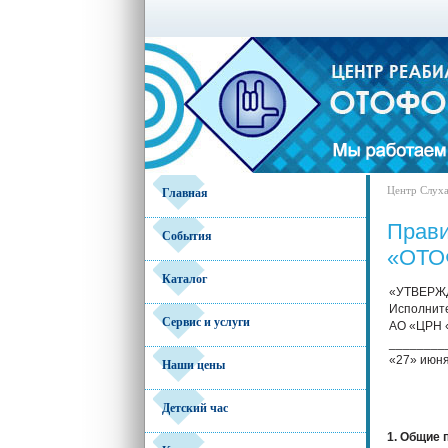
Центр Слух
Главная
Прави
События
«ОТО
Каталог
«УТВЕРЖ
Исполнит
Сервис и услуги
АО «ЦРН
________
«27» июня
Наши цены
Детский час
1. Общие 