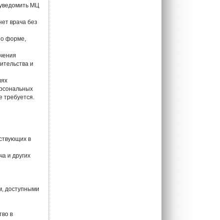
 уведомить МЦ
нет врача без
по форме,
ючения
ительства и
лях
персональных
е требуется.
аствующих в
ча и других
м, доступными
тво в