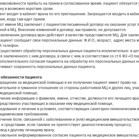
 невозможности прибыть на прием в согласованное время, пациент обязуется
ну в возможно короткие сроки.
ент входит в кабинет врача по его приглашению. Запрещается входить в каби
ия, когда там идет прием.
ч от имени МЦ заключает с пациентом письменный договор на оказание услуг 
ой в МЦ. Внесение изменений в договор, как правило, не допускается.
 заключении договора врач действует в качестве представителя МЦ. Для закл
пациент сообщает свои персональные данные: Ф.И.О., возраст, адрес места ж
й телефон.
осуществляет обработку персональных данных пациента исключительно в це
 заключенного с ним договора, в связи с чем, в соответствии со ст.6 ФЗ «О 
ополнительного согласия пациента на обработку его персональных данных н
чивает сохранность персональных данных пациента.
и обязанности пациента
обращении за медицинской помощью и ее получении пациент имеет право на:
ажительное и гуманное отношение со стороны работников МЦ и других лиц, уч
медицинской помощи;
лучение информации о фамилии, имени, отчестве, должности его лечащего вра
средственно участвующих в оказании ему медицинской помощи;
следование и лечение в условиях, соответствующих санитарно-гигиеническим и
идемическим требованиям;
легчение боли, связанной с заболеванием и (или) медицинским вмешательство
 и средствами, если таковое не препятствует диагностическому процессу;
евод к другому лечащему врачу;
бровольное информированное согласие пациента на медицинское вмешательс