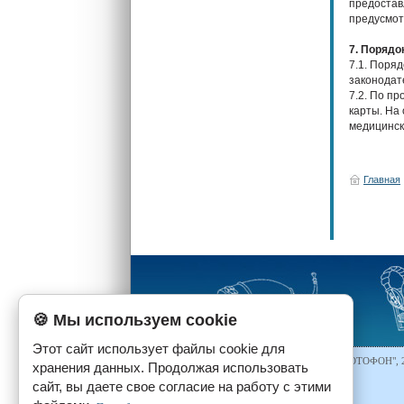
предостав
предусмот
7. Порядо
7.1. Поря
законодат
7.2. По п
карты. На
медицинск
Главная
🍪 Мы используем cookie
Этот сайт использует файлы cookie для
© Центр реабилитации неслышащих "ОТОФОН", 
хранения данных. Продолжая использовать
Слуховые аппараты
.
сайт, вы даете свое согласие на работу с этими
Все права защищены.