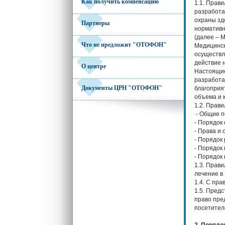
Как получить компенсацию
1.1. Прав
разработа
охраны зд
Партнеры
нормативн
(далее – 
Что не предложит "ОТОФОН"
Медицинск
осуществл
действие 
О центре
Настоящие
разработа
Документы ЦРН "ОТОФОН"
благоприя
объема и 
1.2. Прав
- Общие 
- Порядок
- Права и
- Порядок
- Порядок
- Порядок
1.3. Прав
лечение в
1.4. С пр
1.5. Пред
право пре
посетител