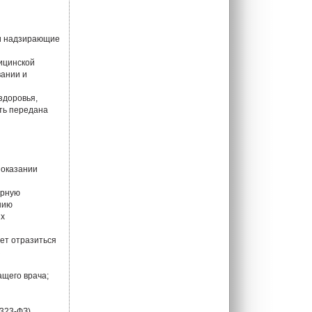
ли надзирающие
ицинской
вании и
здоровья,
ть передана
 оказании
ерную
нию
ых
ет отразиться
з
ащего врача;
323-ФЗ).