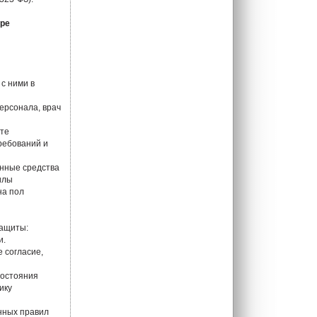
тре
с ними в
ерсонала, врач
ете
ребований и
анные средства
илы
на пол
защиты:
и.
 согласие,
состояния
ику
нных правил