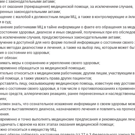
вии с законодательными актами;
каз от оказания (прекращения) медицинской помощи, за исключением случаев,
ренных законодательными актами;
ращение с жалобой к должностным лицам МЦ, а также в контролирующие и /и
 в суд;
хранение работниками МЦ в тайне информации о факте его обращения за мед
состоянии здоровья, диагнозе и иных сведений, полученных при его обследо
за исключением случаев, предусмотренных законодательными актами;
олучение в доступной для него форме полной информации о состоянии своего 
ых методах диагностики и лечения, а также на выбор лиц, которым может бы
я о состоянии его здоровья;
нт обязан:
инимать меры к сохранению и укреплению своего здоровья;
оевременно обращаться за медицинской помощью;
жительно относиться к медицинским работникам, другим лицам, участвующим в
ой помощи, а также уважать права других пациентов;
едоставлять лицу, оказывающему медицинскую помощь, известную ему достов
ю о состоянии своего здоровья, в том числе о противопоказаниях к примене
нных средств, аллергических реакциях, ранее перенесенных и наследственн
иях;
олжен знать, что сознательное искажение информации о своем здоровье мож
ьности выставляемого диагноза, назначаемого лечения и повлиять на прогно
ения.
оевременно и точно выполнять медицинские предписания и рекомендации леч
трудничать с врачом на всех этапах оказания медицинской помощи;
ежно относиться к имуществу МЦ.
циент обязан соблюдать настоящие правила (ст.27 п.3 федерального закона №