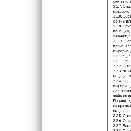
соответст
3.1.7. От
предусмот
3.1.8. Об
органы или
3.1.9. Со
помощью, 
лечении, 
3.1.10. П
применяем
информаци
3.2. Пацие
3.2.1. Пр
3.2.2. Св
3.2.3 Ува
медицинск
3.2.4. Пр
информаци
лекарстве
заболеван
Пациент д
на правил
выздоровл
3.2.5. Св
3.2.6. Со
3.2.7. Бер
3.2.8. Па