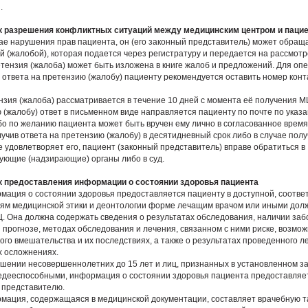
.
к разрешения конфликтных ситуаций между медицинским центром и паци
учае нарушения прав пациента, он (его законный представитель) может обращ
й (жалобой), которая подается через регистратуру и передается на рассмотр
етензия (жалоба) может быть изложена в книге жалоб и предложений. Для оп
 ответа на претензию (жалобу) пациенту рекомендуется оставить номер конт
ензия (жалоба) рассматривается в течение 10 дней с момента её получения М
 (жалобу) ответ в письменном виде направляется пациенту по почте по указ
бо по желанию пациента может быть вручен ему лично в согласованное время
лучив ответа на претензию (жалобу) в десятидневный срок либо в случае полу
е удовлетворяет его, пациент (законный представитель) вправе обратиться в
ующие (надзирающие) органы либо в суд.
к предоставления информации о состоянии здоровья пациента
рмация о состоянии здоровья предоставляется пациенту в доступной, соотв
ям медицинской этики и деонтологии форме лечащим врачом или иными до
. Она должна содержать сведения о результатах обследования, наличии заб
и прогнозе, методах обследования и лечения, связанном с ними риске, возмо
ого вмешательства и их последствиях, а также о результатах проведенного л
 осложнениях.
ношении несовершеннолетних до 15 лет и лиц, признанных в установленном з
едееспособными, информация о состоянии здоровья пациента предоставляе
 представителю.
рмация, содержащаяся в медицинской документации, составляет врачебную т