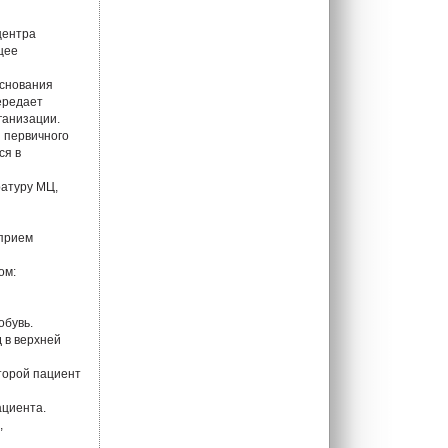
центра
щее
основания
ередает
ганизации.
 первичного
ся в
ратуру МЦ,
 прием
ом:
обувь.
 в верхней
торой пациент
ациента.
,