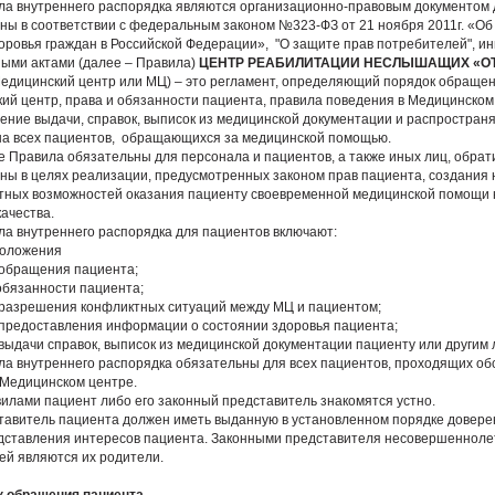
ила внутреннего распорядка являются организационно-правовым документом 
ны в соответствии с федеральным законом №323-ФЗ от 21 ноября 2011г. «Об
оровья граждан в Российской Федерации», "О защите прав потребителей", и
ыми актами (далее – Правила)
ЦЕНТР РЕАБИЛИТАЦИИ НЕСЛЫШАЩИХ «О
Медицинский центр или МЦ) – это регламент, определяющий порядок обращен
ий центр, права и обязанности пациента, правила поведения в Медицинском
ение выдачи, справок, выписок из медицинской документации и распростран
на всех пациентов, обращающихся за медицинской помощью.
 Правила обязательны для персонала и пациентов, а также иных лиц, обрат
ны в целях реализации, предусмотренных законом прав пациента, создания
тных возможностей оказания пациенту своевременной медицинской помощи
качества.
ила внутреннего распорядка для пациентов включают:
положения
 обращения пациента;
 обязанности пациента;
 разрешения конфликтных ситуаций между МЦ и пациентом;
 предоставления информации о состоянии здоровья пациента;
 выдачи справок, выписок из медицинской документации пациенту или другим 
ила внутреннего распорядка обязательны для всех пациентов, проходящих об
 Медицинском центре.
авилами пациент либо его законный представитель знакомятся устно.
ставитель пациента должен иметь выданную в установленном порядке довере
дставления интересов пациента. Законными представителя несовершенноле
ей являются их родители.