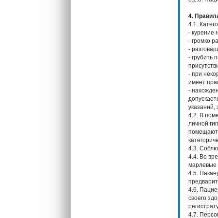
4. Правил
4.1. Катег
- курение
- громко р
- разгова
- грубить
присутстви
- при нек
имеет пра
- нахожде
допускает
указаний,
4.2. В по
личной ги
помещаютс
категорич
4.3. Собл
4.4. Во в
марлевые 
4.5. Нака
предварите
4.6. Паци
своего зд
регистрат
4.7. Перс