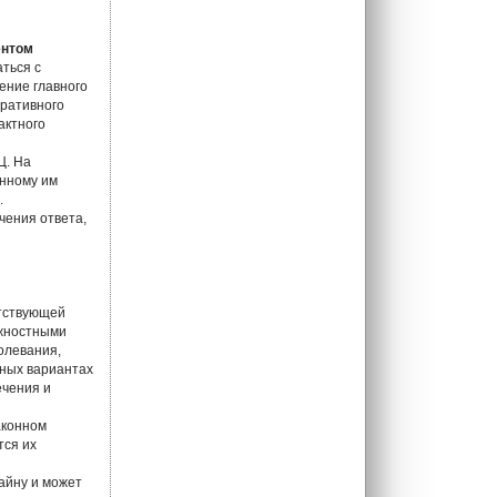
ентом
аться с
ение главного
еративного
актного
Ц. На
анному им
.
чения ответа,
етствующей
лжностными
олевания,
жных вариантах
ечения и
аконном
тся их
айну и может