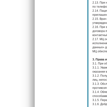
2.13. При
по телефо
2.14. Паци
приглашен
2.15. Вра
утвержденн
2.16. При
договора 
контактны
2.17. МЦ 
исполнения
данных» д
МЦ обеспе
3. Права 
3.1. При 
3.1.1. Ув
оказании 
3.1.2. По
лиц, непо
3.1.3. Об
противоэп
3.1.4. Об
способами
3.1.5. Пер
3.1.6. До