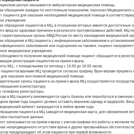
к обращения пациента
дицинском центре оказывается амбулаторная медицинская помощь.
учае обращения граждан по неотложным показаниям, персонал Медицинского 
т пациента для оказания необходимой медицинской помощи в соответствую
ое учреждение.
учае обращения пациентов в МЦ, в отношении которых имеются достаточные 
 что вред их здоровью причинен в результате противоправных действий, МЦ п
в территориальные органы МВД России по месту нахождения медицинской ор
учае обращения в МЦ пациента с инфекционным заболеванием и установления
инфекционного заболевания или подозрения на таковое, пациент направляет
ное медицинское учреждение.
необходимости получения медицинской помощи пациент обращается в регист
ающую регистрацию пациентов на прием к врачу.
ты МЦ - с понедельника по пятницу с 10.00 до 18.00 часов.
м пациентов врачами МЦ проводится согласно графику. Врач вправе прервать
 для оказания неотложной медицинской помощи.
варительная запись пациента на прием к врачу МЦ осуществляется посредств
 обращения в регистратуру;
по телефону регистратуры.
входе в МЦ пациенту рекомендуется одеть бахилы или переобуться в сменную 
лодное время года пациент должен оставить верхнюю одежду в гардеробе. Вход
медицинский кабинет запрещается в любое время года.
 обращении пациента в МЦ заводится медицинская карта, для оформления ко
свои паспортные данные.
ент записывается на прием к врачу с учетом графика его работы и желания п
учае непредвиденного отсутствия врача и других чрезвычайных обстоятельств
атор предупреждает об этом пациента при первой возможности.