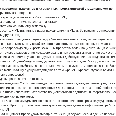
а поведения пациентов и их законных представителей в медицинском цен
орически запрещается:
 на крыльце, а также в любых помещениях МЦ;
азговаривать, шуметь, хлопать дверьми;
ривать по мобильному телефону;
 персоналу МЦ или иным лицам, находящимся в МЦ; либо выяснять отношения 
и других лиц;
орректном поведении пациента, грубых высказываниях в адрес медицинского п
во отказать пациенту в наблюдении и лечении (кроме экстренных случаев);
ние сопровождающих кроме законных представителей пациента, лиц в кабин
ся только с разрешения лечащего врача и при условии выполнения всех его т
 за исключением случаев, предусмотренных действующим законодательством.
мещениях МЦ необходимо поддерживать чистоту и порядок. Мусор, использов
гиены должны выбрасываться только в урны для мусора, использованные бах
я в специальную урну находящеюся в тамбуре МЦ. Бросать мусор и бахилы 
ески запрещено!
юдать правила личной гигиены.
ремя эпидемий ОРВИ рекомендуется использовать индивидуальные средства 
или иные повязки, предназначенные для защиты от респираторной инфекци
нуне инвазивного вмешательства пациент обязан подписать информированное
льно изучив его текст.
ент обязан незамедлительно известить своего лечащего врача об ухудшении 
оровья. При отсутствии лечащего врача передать данную информацию работн
уры МЦ.
онал МЦ имеет право удалить пациента из МЦ в случае несоблюдения изложе