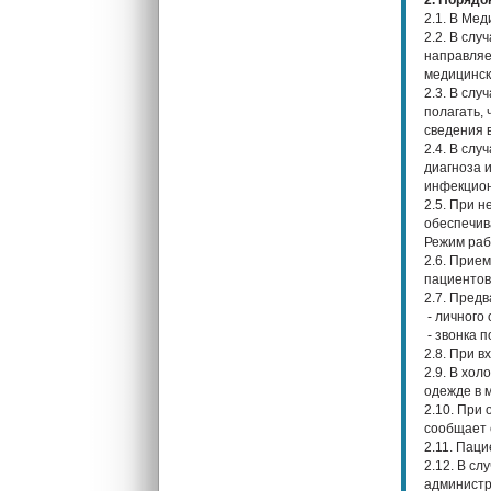
2. Порядо
2.1. В Ме
2.2. В сл
направляе
медицинск
2.3. В сл
полагать,
сведения 
2.4. В сл
диагноза 
инфекцион
2.5. При 
обеспечив
Режим рабо
2.6. Прие
пациентов
2.7. Пред
- личного
- звонка 
2.8. При 
2.9. В хо
одежде в 
2.10. При
сообщает 
2.11. Паци
2.12. В сл
администр